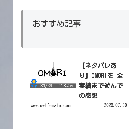
おすすめ記事
【ネタバレあ
り】OMORIを 全
実績まで遊んで
の感想
【26/7/30】
2026.07.30
www.owlfemale.com
『OMORI』個性豊か
な友達、そしてエネ