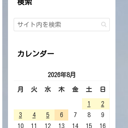
検索
カレンダー
2026年8月
月
火
水
木
金
土
日
1
2
き来する
まるでクリスマス前夜に
原初の日記を【26/7
3
4
5
6
7
8
9
【26/7/31】
10
11
12
13
14
15
16