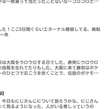
かな～懸賞って当たったことないな～コロコロとか
みたいなコロ...
】
した！ここ5日間くらいエターナル睡眠してる、無駄
あ～あ
】
今日は大阪をウロウロする日でした、唐突にウロウロ
の投稿を忘れてたりもした。大阪に来て最初はポケ
ントのひとつでおこうを炊くことで、伝説のポケモン
報を聞きつけ、...
9】
！今日もにじさんじについて語ろうかな。にじさん
よく見るようになった、人がいる推しっていうの