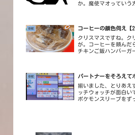
か。魔使マオっていう
強すぎる、いいよね..
コーヒーの顔色伺え【25/
日記
クリスマスですね。ク
が。コーヒーを頼んだ
チキンご飯ハンバーガ
中の脳の働き私はよく散
パートナーをそろえてホウ
日記
揃いました、とりあえず
ッチウォッチが面白い
ポケモンスリープをずっ
1ぐらいと言われてるけ