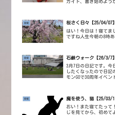
ガイド、書き始めよう
みたいな雑誌のあれこれ
桜さく日々【25/04/07
日記
はい！今日は！寝てま
ですね人生今朝の8時
石鹸ウォーク【26/3/7
日記
3月7日の日記です。
したくなったので日記
モンGOで30周年イベ
が野生湧きするという情
魔を使う、猫【25/03/1
日記
おい！また寝てたって
じを見てから、初めて