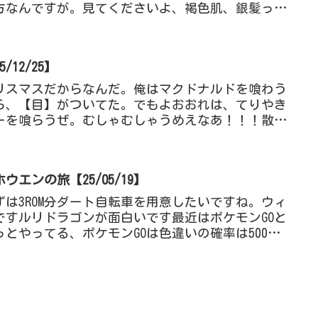
方なんですが。見てくださいよ、褐色肌、銀髪って
.こじんまりしてるし、...
12/25】
リスマスだからなんだ。俺はマクドナルドを喰わう
ら、【目】がついてた。でもよおおれは、てりやき
ーを喰らうぜ。むしゃむしゃうめえなあ！！！散歩
歩をしている、散歩を...
エンの旅【25/05/19】
は3ROM分ダート自転車を用意したいですね。ウィ
ですルリドラゴンが面白いです最近はポケモンGOと
とやってる、ポケモンGOは色違いの確率は500分の
ど、本当...