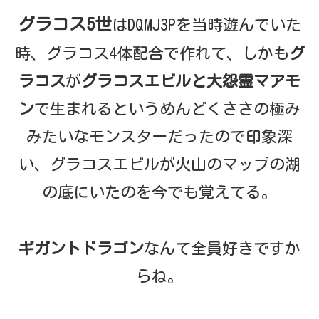
グラコス5世
はDQMJ3Pを当時遊んでいた
時、グラコス4体配合で作れて、しかも
グ
ラコス
が
グラコスエビルと大怨霊マアモ
ン
で生まれるというめんどくささの極み
みたいなモンスターだったので印象深
い、グラコスエビルが火山のマップの湖
の底にいたのを今でも覚えてる。
ギガントドラゴン
なんて全員好きですか
らね。