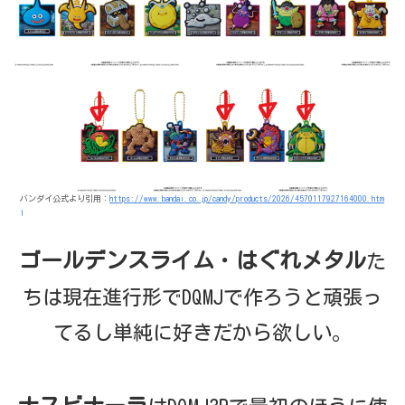
バンダイ公式より引用：
https://www.bandai.co.jp/candy/products/2026/4570117927164000.htm
l
ゴールデンスライム
・
はぐれメタル
た
ちは現在進行形でDQMJで作ろうと頑張っ
てるし単純に好きだから欲しい。