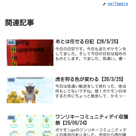
owlfemale
関連記事
あとは任せる日記【26/5/25】
日記
今日の日記です。今日もまたポケモンを
してました。そして今日の日記は短めの
ものとします。でました、色違い。書い
てる通り最初はエアームド狙いだったん
ですが、エアームドが出る草むらにサン
ドも同時に出現する上に。エアームドの
出現率が５％だったので、...
虎を狩る色が変わる【26/3/25】
日記
今日は色違い厳選をして終わった、他は
何もしてないですね。嘘！ポケモンGOを
するためにちょっと散歩して、かえって
来てからはポケモンをして寝て今があり
ます。今月のリサーチ報酬の100レベルで
もらえるライコウが光りました、確定で
捕まる色違いが一番...
ワンリキーコミュニティデイ収穫
日記
祭【25/05/24】
ポケモンgoのワンリキーコミュニティデ
イの復刻がありました。途中から雨が降