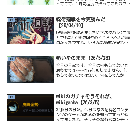
ってきて、1時間程度で帰ってきたので収
穫は6匹最近はThe sky blessingという
マイクラの配布マップでスカイブロック
系の亜種を友達と二人でマルチでプレイ
呪術廻戦を今更読んだ
日記
して...
【25/04/10】
呪術廻戦を読みました以下ネタバレ(てほ
どでもない)死滅回遊のところらへんが面
白かったですね、いろんな術式が見れて
よかったどのキャラも生きてるって感じ
で。呪術廻戦という作品が、大真面目で
真剣バトル！を描きたいが、ワンパンマ
勢いそのまま【26/5/28】
日記
ンのようなおふざけ要...
今日の日記です。今日は何もしてないと
思わせてぇ〜〜????何もしてません。何
もしてない訳では無い、何をしてたか考
えよう、寝てたかも。あれ、夢を見た
な。内容は覚えてないけど夢の話ならで
きるぞ、私の夢あるあるとして｢逃げる｣
か｢追いかける｣って...
wikiのガチャそうそれが、
日記
wikigacha【26/3/5】
3月5日の日記。今日はあの超有名コンテ
ンツのゲームがあるのを知ってずっとや
ってましたね。そうその超有名コンテン
ツとは…wikipediaのガチャwikigachaで
ある…このゲームは個人で運営されてる
Wikipediaの記事のガチャで、系1...