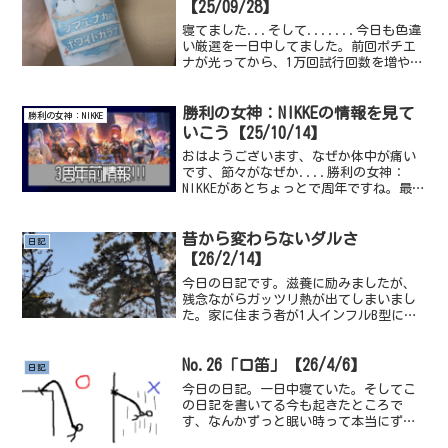
【25/09/28】
寝てました...そして.......今日も色違
い厳選を一日中してました。前回ポチエ
ナが光ってから、1万回試行回数を増やし
た。ずつき厳選のときに二倍はまりして
るから、気持ち楽だね、1万回でもこれお
いしかった。ドクターペッパーとかと同
勝利の女神：NIKKEの情報を見て
勝利の女神：NIKKE
じ系統だね...
いこう【25/10/14】
おはようございます、なぜか体中が痛い
です、節々がなぜか....勝利の女神：
NIKKEがあとちょっとで周年ですね。最近
でた勝利の女神：NIKKEの情報について話
そうかな。最後の晩餐っぽいイラストだ
と、巷では言われてますね。どうなるの
昔から変わらないダルさ
日記
かは......
【26/2/14】
今日の日記です。滋養に励みましたが、
残念ながらガッツリ熱が出てしまいまし
た。家に住まう者が1人インフルB型に罹
ってたので感染ったのか、単純に風邪を
引いたのか。インフルほどしんどい感じ
はしない(全然しんどいんだけど)ので普
No.26「口笛」【26/4/6】
日記
通の風邪なのかなと思...
今日の日記。一日中寝ていた。そしてこ
の日記を書いてる今も起きたところで
す、なんかずっと眠い時って本当にずっ
と寝れる。なんなんだろうか、別に目を