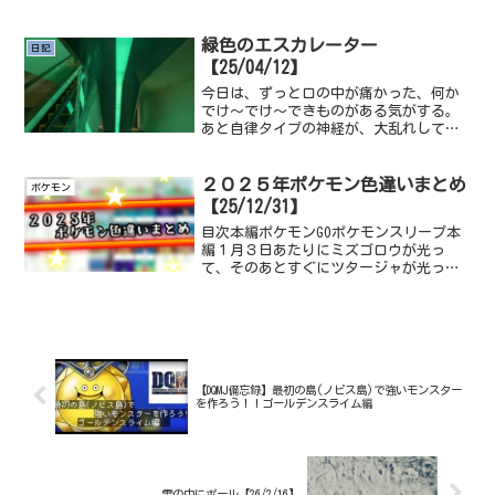
瞑ってる訳じゃなくYoutubeを見てたり
本を読んでたりしてたら気づいたら気絶
してる、これってなん...
緑色のエスカレーター
日記
【25/04/12】
今日は、ずっと口の中が痛かった、何か
でけ～でけ～できものがある気がする。
あと自律タイプの神経が、大乱れしてい
て、微熱はあるししんどいしって感じの
一日だったほうじ茶の飲み物タピオカっ
ておいしいですよねタピオカって世間で
２０２５年ポケモン色違いまとめ
ポケモン
どちゃくそ流行る前にも飲...
【25/12/31】
目次本編ポケモンGOポケモンスリープ本
編１月３日あたりにミズゴロウが光っ
て、そのあとすぐにツタージャが光った
その後立て続けにマメパトが光った感
じ。ツタージャは年を跨いでずっと厳選
していたのでかなりうれしかったです
ね。年越しの瞬間も厳選してま...
【DQMJ備忘録】最初の島(ノビス島)で強いモンスター
を作ろう！！ゴールデンスライム編
雪の中にポール【26/2/16】