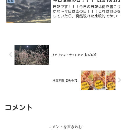
日記
て、会話を全回収しなくち...
日記です！！！今日の日記は何を書こう
かな～今日は空の日！！！これは散歩を
していたら、突然現れた比較的でかいタ
イプの鳥空でした。雲っていいですよ
ね、あと色合いとかも、赤色からピン
ク、青色から水色と暖色と寒色を同時に
見れるからね。ピンク色の空っ...
リアリティ・ナイトメア【26/4/5】
冷食界隈【26/4/7】
コメント
コメントを書き込む