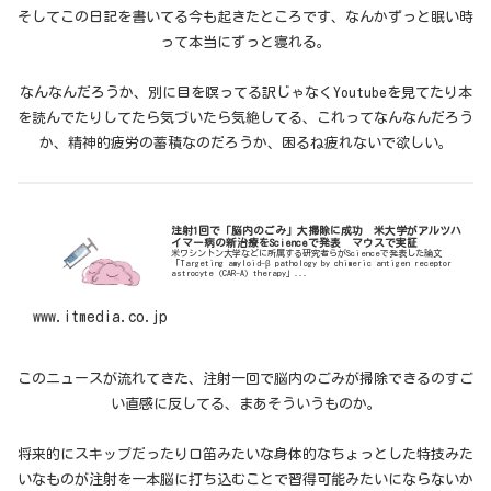
そしてこの日記を書いてる今も起きたところです、なんかずっと眠い時
って本当にずっと寝れる。
なんなんだろうか、別に目を瞑ってる訳じゃなくYoutubeを見てたり本
を読んでたりしてたら気づいたら気絶してる、これってなんなんだろう
か、精神的疲労の蓄積なのだろうか、困るね疲れないで欲しい。
注射1回で「脳内のごみ」大掃除に成功 米大学がアルツハ
イマー病の新治療をScienceで発表 マウスで実証
米ワシントン大学などに所属する研究者らがScienceで発表した論文
「Targeting amyloid-β pathology by chimeric antigen receptor
astrocyte (CAR-A) therapy」...
www.itmedia.co.jp
このニュースが流れてきた、注射一回で脳内のごみが掃除できるのすご
い直感に反してる、まあそういうものか。
将来的にスキップだったり口笛みたいな身体的なちょっとした特技みた
いなものが注射を一本脳に打ち込むことで習得可能みたいにならないか