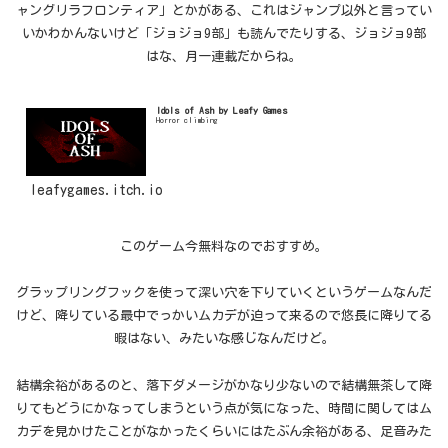
ャングリラフロンティア」とかがある、これはジャンプ以外と言ってい
いかわかんないけど「ジョジョ9部」も読んでたりする、ジョジョ9部
はな、月一連載だからね。
Idols of Ash by Leafy Games
Horror climbing
leafygames.itch.io
このゲーム今無料なのでおすすめ。
グラップリングフックを使って深い穴を下りていくというゲームなんだ
けど、降りている最中でっかいムカデが迫って来るので悠長に降りてる
暇はない、みたいな感じなんだけど。
結構余裕があるのと、落下ダメージがかなり少ないので結構無茶して降
りてもどうにかなってしまうという点が気になった、時間に関してはム
カデを見かけたことがなかったくらいにはたぶん余裕がある、足音みた