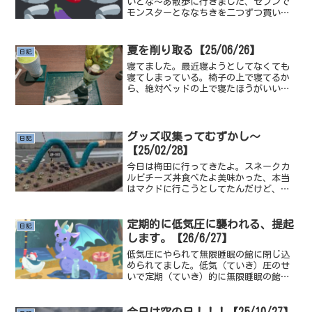
いとな～あ散歩に行きました、セブンで
モンスターとななちきを二つずつ買いま
した。これしかない....昨日が濃すぎた
ね聴きました、最近こういう曲増えまし
たね絵がカワイイです。かなり可愛い、
夏を削り取る【25/06/26】
日記
こういう曲が出たら...
寝てました。最近寝ようとしてなくても
寝てしまっている。椅子の上で寝てるか
ら、絶対ベッドの上で寝たほうがいい。
今日はちゃんとベッドの上で寝よう、そ
うしよう。部屋にあるエアコンがずっと
プチプチ言ってて、とんでもなくうるさ
いずっと何かがから回って...
グッズ収集ってむずかし～
日記
【25/02/28】
今日は梅田に行ってきたよ。スネークカ
ルビチーズ丼食べたよ美味かった、本当
はマクドに行こうとしてたんだけど、朝
マックの時間帯でやめた。今回は最寄り
駅よりも3駅くらい、10kmくらい歩いて、
から大阪に向かった。アニメイト移転し
定期的に低気圧に襲われる、提起
日記
てましたね、 移転...
します。【26/6/27】
低気圧にやられて無限睡眠の館に閉じ込
められてました。低気（ていき）圧のせ
いで定期（ていき）的に無限睡眠の館に
閉じ込められちゃう、提起（ていき）し
たいね低気圧にwファミレスを享受せよを
遊んでました。全実績をするにあたっ
今日は空の日！！！【25/10/27】