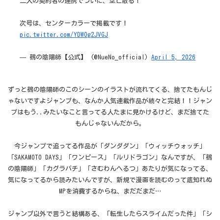
二人の契約者の連携でついに、空亡散る！
次号は、センターカラーで掲載です！
pic.twitter.com/YDWOg2JVGJ
— 鵺の陰陽師【公式】 (@NueNo_official)
April 5, 2026
ずっと鵺の陰陽師のこのシーンのイラストが流れてくる、捨てたもんじ
ゃないですよジャンプも、なんか人気連載作品が続々と完結！！ジャン
プはもう..みたいなこと言ってる人たまに見かけるけど、まだ捨てた
もんじゃないんだから。
今ジャンプで追ってる作品が「ダンダダン」「ウィッチウォッチ」
「SAKAMOTO DAYS」「ワンピース」「ルリドラゴン」なんですが、「鵺
の陰陽師」「カグラバチ」「さむわんへるつ」あたりが気になってる、
気になってるから読みたいんですが、新規で漫画を読むのって底知れぬ
MPを消費するからね、まだだまだ…
ジャンプ以外で言うと結構ある、「転生したらスライムだった件」「シ