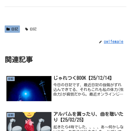
日記
日記
owlfemale
関連記事
じゃれつくBOOK【25/12/14】
日記
今日の日記です、最近日記の投稿がずれ
込んできてる、それもこれも私の体力(生
命力)が貧弱だから。最近オンラインじゃ
れ本をやっている、だいたい4人～5人く
らい参加してるんだけど、あれ難しいで
すね。だいたい著名人の名前を出すか、
本当に終わりのタイ...
アルバムを買ったり、曲を聴いた
日記
り【25/02/25】
起きたら4時でした、、、、あ～何かしな