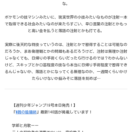
な。
ポケモンの技マシンみたいに、現実世界の小技みたいなものが注射一本
で取得できる社会みたいなのが来たらすごい、早口言葉の注射とかもっ
と高い金を払うと落語の注射とかも打てる。
実際に後天的な特技っていうのは、注射とかで習得することは可能なの
だろうか、まあ倫理観とかの問題もあるだろうけど、注射は無理か注射
じゃなくても、日帰りの手術くらいだったら行けるのでは？わかんない
けど、スキップとか口笛程度の技なら本当に日帰り手術程度で習得でき
るんじゃないか、落語とかになってくる無理なのか、一週間くらいかけ
たらいけないか脳みそに落語を刻めば…
【週刊少年ジャンプ19号本日発売！】
『
#鵺の陰陽師
』最新140話が掲載しています！
学郎と月歌ーー