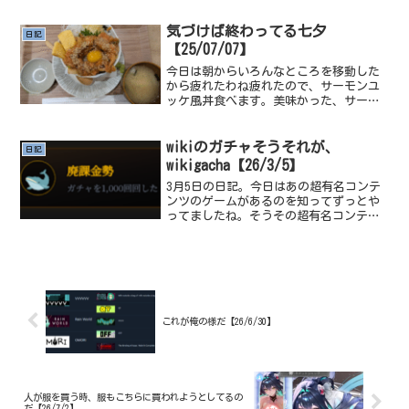
気づけば終わってる七夕
日記
【25/07/07】
今日は朝からいろんなところを移動した
から疲れたわね疲れたので、サーモンユ
ッケ風丼食べます。美味かった、サーモ
ンだから旨いに決まってるんだ。そうい
うば令和7年7月7日らしいですね。Xを見
ていて、言われてみればそうじゃん！っ
wikiのガチャそうそれが、
日記
てなったこういうの前...
wikigacha【26/3/5】
3月5日の日記。今日はあの超有名コンテ
ンツのゲームがあるのを知ってずっとや
ってましたね。そうその超有名コンテン
ツとは…wikipediaのガチャwikigachaで
ある…このゲームは個人で運営されてる
Wikipediaの記事のガチャで、系1...
これが俺の様だ【26/6/30】
人が服を買う時、服もこちらに買われようとしてるの
だ【26/7/2】