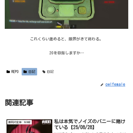
これくらい進めると、限界がきて終わる。
20を目指しますか…
REPO
日記
日記
owlfemale
関連記事
私は本気でノイズのバニーに賭け
勝利の女神：NIKKE
ている【25/08/28】