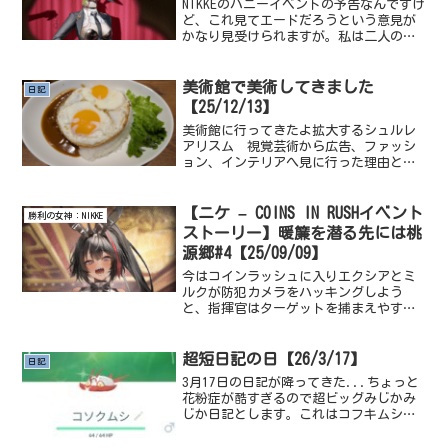
NIKKEのバニーイベントの予告なんですけ
ど、これ見てエードだろうという意見が
かなり見受けられますが。私は二人のニ
ケの同時予告なのではないか、という意
見を述べさせていただきます、まず共通
の点として眼鏡が描えがかれている点が
美術館で美術してきました
日記
あり次にグラスコー...
【25/12/13】
美術館に行ってきたよ拡大するシュルレ
アリスム 視覚芸術から広告、ファッシ
ョン、インテリアへ見に行った理由とし
ては、ルネ・マグリットの作品が元々好
きでそこから「シュルレアリスム」に興
味が出てきたタイミングで大阪で展示し
【ニケ – COINS IN RUSHイベント
勝利の女神：NIKKE
ていたので見に行った、し...
ストーリー】暖簾を潜る先には桃
源郷#4【25/09/09】
今はコインラッシュに入りエクシアとミ
ルクが防犯カメラをハッキングしよう
と、指揮官はターゲットを捕まえやすい
ような場所に誘導するため分かれて行動
しようとしてたところからだね。あぶな
い！振り返ろうとしたとき、誰かとぶつ
超短日記の日【26/3/17】
日記
かって尻もちをついてしまっ...
3月17日の日記が降ってきた...ちょっと
花粉症が酷すぎるので超ビッグみじかみ
じか日記とします。これはコフキムシ。
本当にダメだ、ダメです。