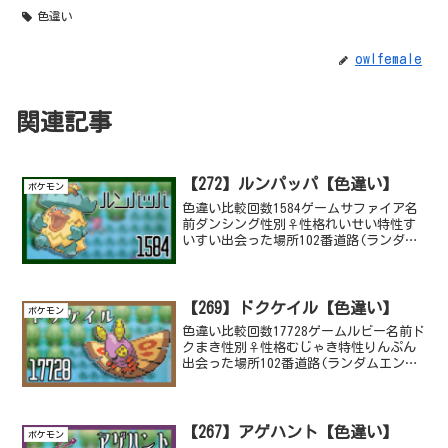
色違い
owlfemale
関連記事
【272】ルンパッパ【色違い】
ポケモン
色違い比較回数1584ゲームサファイア名
前ダンシング性別♀性格れいせい特性す
いすい出会った場所102番道路(ランダム
エンカウント)ダンスを踊っているからダ
ンシング、ハスボー系統はコンプリー
ト。
【269】ドクケイル【色違い】
ポケモン
色違い比較回数17728ゲームルビー名前ド
クまき性別♀性格むじゃき特性りんぷん
出会った場所102番道路(ランダムエンカ
ウント)名前の由来は虫縛りでサファイア
をプレイしてた時にどくどくを撒く要因
として、重宝していて名前がドクまきだ
ったから、色...
【267】アゲハント【色違い】
ポケモン