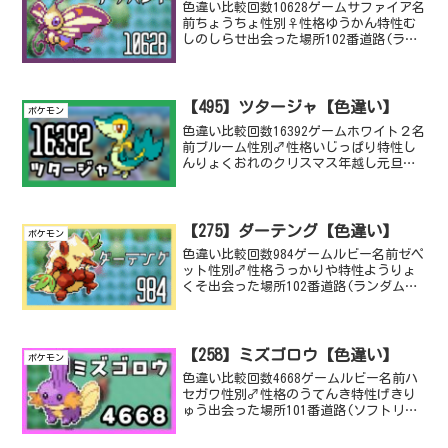
色違い比較回数10628ゲームサファイア名
前ちょうちょ性別♀性格ゆうかん特性む
しのしらせ出会った場所102番道路(ラン
ダムエンカウント)ちょうちょだよ、かわ
いいね。これでケムッソ系統の分岐進化
先は手に入れたね。あとはきなこもちと
ずんだもちを...
【495】ツタージャ【色違い】
ポケモン
色違い比較回数16392ゲームホワイト２名
前ブルーム性別♂性格いじっぱり特性し
んりょくおれのクリスマス年越し元旦を
返せというわけでね！まじでつらかった
です、左手の小指の下らへんが常に激痛
が走ってて泣きながら一日4時間くらいや
ってた甲斐があり...
【275】ダーテング【色違い】
ポケモン
色違い比較回数984ゲームルビー名前ゼペ
ット性別♂性格うっかりや特性ようりょ
くそ出会った場所102番道路(ランダムエ
ンカウント)レベル3HP15攻撃7防御8特攻
7特防6素早さ7名前の由来はですね、ピノ
キオの冒険に登場する、木彫り職人であ
りピ...
【258】ミズゴロウ【色違い】
ポケモン
色違い比較回数4668ゲームルビー名前ハ
セガワ性別♂性格のうてんき特性げきり
ゅう出会った場所101番道路(ソフトリセ
ット)久しぶりのポケモン今はHGSSでウツ
ギリセットしてるよこのミズゴロウはす