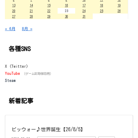
13
14
15
16
17
18
19
20
21
22
23
24
25
26
27
28
29
30
31
« 6月
8月 »
各種SNS
X (Twitter)
YouTube
（ゲーム記録保存用）
Steam
新着記事
ビッウォー♪世界誕生【26/8/5】