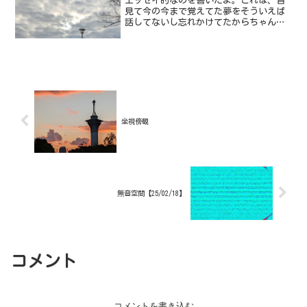
エッセイ的なのを書いたよ。これは、昔
見て今の今まで覚えてた夢をそういえば
話してないし忘れかけてたからちゃんと
書いて記録しておこうと思い、書いたや
つ。内容は記事を見てもらうとして、サ
ムネを作る際にポリゴンアート的なのを
作る方法がわからな過ぎて...
坐視傍観
無音空間【25/02/18】
コメント
コメントを書き込む