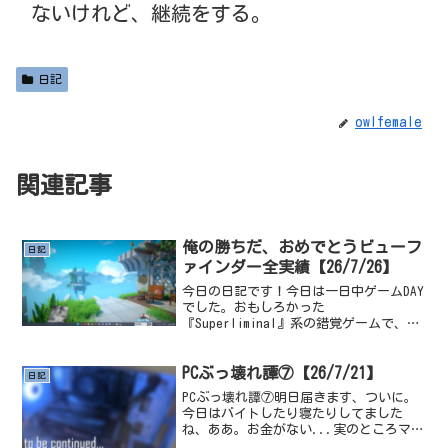
ないけれど、継続をする。
日記
owlfemale
関連記事
俺の勝ちだ、おめでとうビューフ
日記
ァインダー全実績【26/7/26】
今日の日記です！今日は一日中ゲームDAY
でした。おもしろかった
『Superliminal』系の錯覚ゲームで、結
構前に買った切りなんか遊んでなかった
ので、クリアしました。かなり面白かっ
た、ちゃんと謎解きとして「う～ん...」
PCぶっ壊れ譚⑦【26/7/21】
日記
と頭をひねるような...
PCぶっ壊れ譚⑦明日届きます、ついに。
今日はバイトしたり寝たりしてました
ね、ああ。お金がない...実のところマウ
スも同時期に壊れえたから新しいやつ買