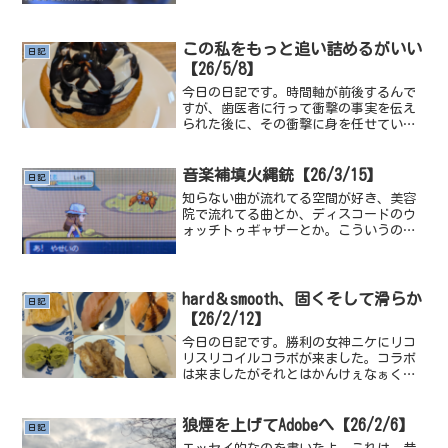
ったし、税金も払わないとだしできつ
い、すべてがきつい。あとポケモンをや
ってました、マスボを結...
この私をもっと追い詰めるがいい
日記
【26/5/8】
今日の日記です。時間軸が前後するんで
すが、歯医者に行って衝撃の事実を伝え
られた後に、その衝撃に身を任せていた
ら、喫茶店についたのでチョコスフレパ
ンケーキを食べて心を落ち着かせまし
た。ゲームの話になるんですが、ギャン
音楽補填火縄銃【26/3/15】
日記
ブルのゲームをまた友だちと...
知らない曲が流れてる空間が好き、美容
院で流れてる曲とか、ディスコードのウ
ォッチトゥギャザーとか。こういうの経
由で知って好きになった曲とか結構あっ
たりする、そういう時に曲を聞く態度み
たいなものは何が埋まってるか分からな
い地面を採掘してるみたい...
hard＆smooth、固くそして滑らか
日記
【26/2/12】
今日の日記です。勝利の女神ニケにリコ
リスリコイルコラボが来ました。コラボ
は来ましたがそれとはかんけぇなぁく〜
コスガチャです♪マストさんは一体どん
な気持ちでこれを作ったんだ、もう言わ
ないよ？逆にだってわかるでしょ、熱湯
狼煙を上げてAdobeへ【26/2/6】
日記
の前で押すなと言われたら...