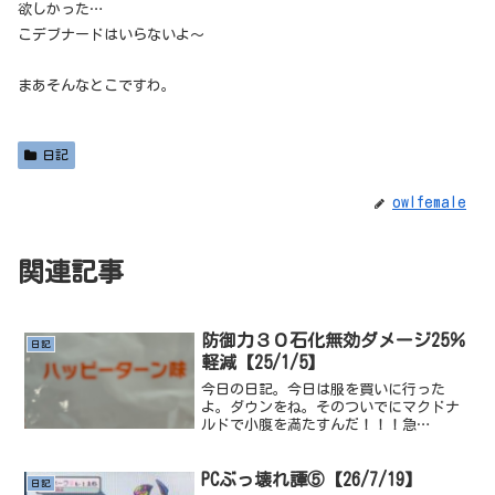
欲しかった…
こデブナードはいらないよ～
まあそんなとこですわ。
日記
owlfemale
関連記事
防御力３０石化無効ダメージ25％
日記
軽減【25/1/5】
今日の日記。今日は服を買いに行った
よ。ダウンをね。そのついでにマクドナ
ルドで小腹を満たすんだ！！！急
げ！！！！これは、シャカポテのハッピ
ーターンの粉なんだけど、正直あんまり
うまくなかった。甘じょっぱ系の味なん
PCぶっ壊れ譚⑤【26/7/19】
日記