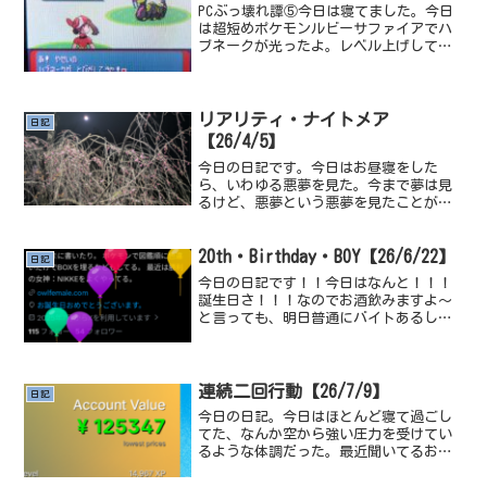
ですけど、マックのポテトとあんま...
PCぶっ壊れ譚⑤今日は寝てました。今日
は超短めポケモンルビーサファイアでハ
ブネークが光ったよ。レベル上げしてい
て、技構成をどくどくのきば、ポイズン
テール、へびにらみ、ヘドロばくだん。
にしたりしていた、我ながらいい技構成
すぎるよな。ハブネーク...
リアリティ・ナイトメア
日記
【26/4/5】
今日の日記です。今日はお昼寝をした
ら、いわゆる悪夢を見た。今まで夢は見
るけど、悪夢という悪夢を見たことがな
かったと思う、というのも私が想像する
悪夢っていうのがゲームだったりアニメ
に出てくるような、何者かに追いかけら
20th・Birthday・BOY【26/6/22】
日記
れる夢とか誰かが殺されてし...
今日の日記です！！今日はなんと！！！
誕生日さ！！！なのでお酒飲みますよ～
と言っても、明日普通にバイトあるし、
朝から出かける用事もあるので、控えめ
なお酒を飲みます。ほろよいっていうら
しい、ほろ酔えるならいいね。今飲みな
がら書いてるんですけど、...
連続二回行動【26/7/9】
日記
今日の日記。今日はほとんど寝て過ごし
てた、なんか空から強い圧力を受けてい
るような体調だった。最近聞いてるおす
すめの曲でも貼ろうかな。Nat King
Cole - It's Only a Paper Moonジョジ