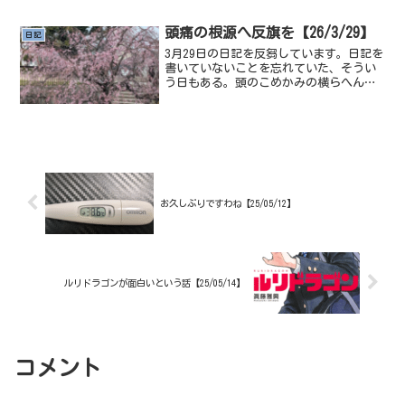
ョ８部の東方つるぎのスタン...
頭痛の根源へ反旗を【26/3/29】
日記
3月29日の日記を反芻しています。日記を
書いていないことを忘れていた、そうい
う日もある。頭のこめかみの横らへんが
痛い、なんでだ。頭痛のような感じ、肩
こりとかなのかな、こりってなんなんだ
肩こりで頭痛が発症するとかあるけど、
なんでなんだ。どうし...
お久しぶりですわね【25/05/12】
ルリドラゴンが面白いという話【25/05/14】
コメント