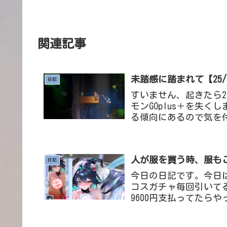
関連記事
未踏感に踏まれて【25/1
日記
すいません、起きたら2
モンGOplus＋を失
る傾向にあるので気を
ドの奥側に置いてました
人が服を買う時、服もこ
日記
今日の日記です。今日は
コスガチャ毎回引いて
9600円支払ってたら
きがある、まだ大丈夫セ