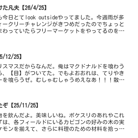
凡夫【26/4/25】
日とてlook outsideやってました。今週雨が多
ウィークリーチャレンジがきつめだったのでちょっと
まわっていたらフリーマーケットをやってるのを見
てるよ...
12/25】
リスマスだからなんだ。俺はマクドナルドを喰わう
ら、【目】がついてた。でもよおおれは、てりやき
ーを喰らうぜ。むしゃむしゃうめえなあ！！！散歩
歩をしている、散歩を...
【25/11/25】
物を飲んだよ。美味しいね。ポケスリのあれやこれ
ずは、各フィールドにいるカビゴンの好みの木の実
ケモンを揃えて、さらに料理のための材料を拾って
要なんだね。きのみを...