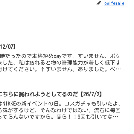
owlfemale
2/07】
時だったので本格短めdayです。すいません、ポケ
くしました、私は疲れると物の管理能力が著しく低下す
付けてください。↑すいません、ありました。ベッ
、管理能力...
ちらに買われようとしてるのだ【26/7/2】
NIKKEの新イベントの日。コスガチャも引いたよ、
る気がするけど、そんなわけではない。流石に毎回
やってらんないですから。ほら！！3回も引いてないと
ーフセー...