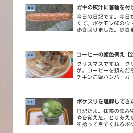
ガキの灰汁に首輪を付けた
日記
今日の日記です。今日も今
くて、ポケモンGOの
歩き回りました。歩き
かけた、地域の人がやっ
コーヒーの顔色伺え【25/
日記
クリスマスですね。ク
が。コーヒーを頼んだ
チキンご飯ハンバーガ
中の脳の働き私はよく散
ポケスリを理解してきたぞ
日記
日記だよ。抹茶の飲み
やを覚えた。とりあえ
を拾ってきてくれるポ
きてくれるポケモンが必