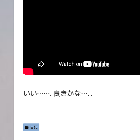
いい…….良きかな…..
日記