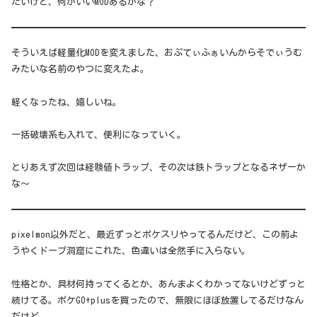
たいけど、何かいいMODあるかな？
そういえば軽量化MODを変えました、おぷてぃふぁいんからそでぃうむ
みたいな名前のやつに変えたよ。
軽くなったね、嬉しいね。
一括破壊系も入れて、便利になっていく。
とりあえず次回は経験値トラップ、その次は鉄トラップとなるネザーか
な～
pixelmon以外だと、最近ずっとポケスリやってるんだけど、この前よ
うやくドープ洞窟にこれた、色違いは全然手に入らない。
性格とか、具材何持ってくるとか、あんまよくわかってないけどずっと
続けてる。ポケGO+plusを買ったので、無限にほぼ放置してるだけなん
だけど。