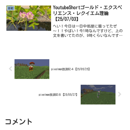
よな～好みの物を焼いたらそれはお好み
焼きではと思う。どうなんだろお好み焼
YoutubeShortゴールド・エクスペ
日記
き専門店と銘打った店が...
リエンス・レクイエム理論
【25/07/03】
へい！今日は一日中部屋に籠ってたぜ
～！！やばい！今1時なんですけど、上の
文を書いてたのが、9時くらいなんですよ
ねYoutubeを見ながら本読んでたら、4時
間が過ぎてた...危ない......Youtubeは
危険すぎる、法規制したほうがいい、...
pixelmon放浪記４【25/05/25】
pixelmon放浪記６【25/05/27】
コメント