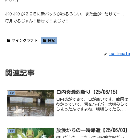
ポケポケが２９日に新パックが出るらしい、また金が…助けて…..
毎月でるじゃん！助けて！まじで！
マインクラフト
日記
owlfemale
関連記事
口内炎激烈斬り【25/06/15】
日記
口内炎ができて、口が痛いです。敗因は
わかっていて、舌をハイパー大噛みして
しまったんですよね、咀嚼してたら...噛
んでしまって...人間以外の動物も舌を噛
んで口内炎ってできるのかなということ
で！調べてみました！調べた結果！人間
にはアフタ性潰瘍...
放浪からの一時帰還【25/06/03】
日記
想いだした、これって日記的な奴だっ