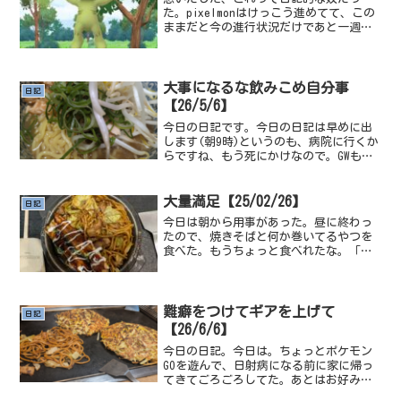
た。pixelmonはけっこう進めてて、この
ままだと今の進行状況だけであと一週間
くらいpixelmonだけになりそうなので、
ちょっとだけ貯めます。マクドナルドの
辛いマックナゲットがおいしいです。マ
クドナルド...
大事になるな飲みこめ自分事
日記
【26/5/6】
今日の日記です。今日の日記は早めに出
します(朝9時)というのも、病院に行くか
らですね、もう死にかけなので。GWも終
わり、GWを全てつぶした結果導き出され
た答えは、おそらく歯というか口に起因
した熱なのではという説。というのも、
大量満足【25/02/26】
日記
一切咳とか鼻づま...
今日は朝から用事があった。昼に終わっ
たので、焼きそばと何か巻いてるやつを
食べた。もうちょっと食べれたな。「腹
八分目」というが、それは満腹の少し手
前、8割くらいの量で食べるのが健康に良
い、という意味らしい。本当に健康にい
いんですか？ねえ！？ど...
難癖をつけてギアを上げて
日記
【26/6/6】
今日の日記。今日は。ちょっとポケモン
GOを遊んで、日射病になる前に家に帰っ
てきてごろごろしてた。あとはお好み焼
きを食べた。お好み焼きって名前すごい