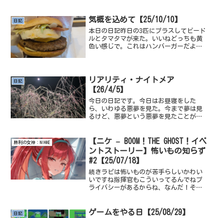
気概を込めて【25/10/10】
日記
本日の日記昨日の3匹にプラスしてビード
ルとタマタマが来た。いいねどっちも黄
色い感じで。これはハンバーガーだよ。
マクドナルドのモバイルアプリにポイン
トが溜まるシステムが追加されてたね。
マクドナルドは好きだからうれしいね。
102番道路の厳選が1...
リアリティ・ナイトメア
日記
【26/4/5】
今日の日記です。今日はお昼寝をした
ら、いわゆる悪夢を見た。今まで夢は見
るけど、悪夢という悪夢を見たことがな
かったと思う、というのも私が想像する
悪夢っていうのがゲームだったりアニメ
に出てくるような、何者かに追いかけら
【ニケ – BOOM！THE GHOST！イベ
勝利の女神：NIKKE
れる夢とか誰かが殺されてし...
ントストーリー】怖いもの知らず
#2【25/07/18】
続きラピは怖いものが苦手らしいかわい
いですね指揮官もこういってるんでねプ
ライバシーがあるからね、なんだ！その
顔！怖がってる顔かわいいですねラピは
お化けがいるか不安らしいですね。エレ
グもこう言ってるし指揮官もこうってる
ゲームをやる日【25/08/29】
日記