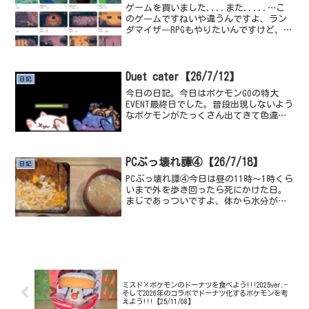
しおおおおおお化けなんて...
ゲームを買いました....また.....…こ
のゲ―ムですねいや違うんですよ、ラン
ダマイザ―RPGもやりたいんですけど、か
なりやりたいんですけど、コンパスのと
ころで詰んでてさ、やり方がわからなく
て、いろんな人が実況とかでやり始めた
らそれ見て再...
Duet cater【26/7/12】
日記
今日の日記。今日はポケモンGOの特大
EVENT最終日でした。普段出現しないよう
なポケモンがたっくさん出てきて色違い
率もUPしてる。いちばんの目玉はメガミ
ュウツーX,Yだね、正直色違い背景欲しか
ったけど、暑すぎて不可能に近かった、
もう無理です...
PCぶっ壊れ譚④【26/7/18】
日記
PCぶっ壊れ譚④今日は昼の11時〜1時くら
いまで外を歩き回ったら死にかけた日。
まじであっついですよ、体から水分が全
てなくなる勢い、夏というより虐の季節
だ。ポケモンGOをやってたんですよ、こ
れはオシャレしたピカチュウに色違いと
キラ色違いヒトモ...
ミスド×ポケモンのドーナツを食べよう!!!2025ver.-
そして2026年のコラボでドーナツ化するポケモンを考
えよう!!!【25/11/08】