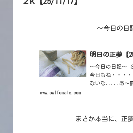
２K【25/11/17】
～今日の日
明日の正夢【25/
～今日の日記～ 
今日もね・・・・
ないな.....
を飲みながら、お
www.owlfemale.com
めで、も...
まさか本当に、正