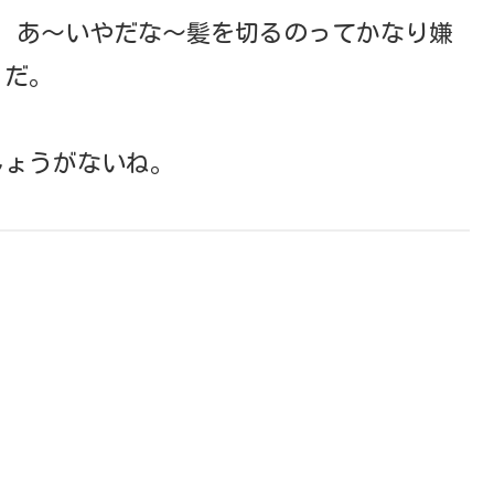
、あ～いやだな～髪を切るのってかなり嫌
だ。
しょうがないね。