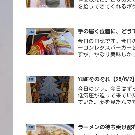
を拾ってきてくれるポ
きてくれるポケモンが必
手の届く位置に、どうでも
日記
今日の日記です。今日
ーコンレタスバーガー
すが、かなり美味しか
か今まで手が伸びなかっ
YUMEそのそれ【26/6/2
日記
今日のソレ。今日はず
低気圧が迫って来てい
ていた。夢を見たんで
な。※寝起きで書き殴っ
ラーメンの待ち受け配布【2
日記