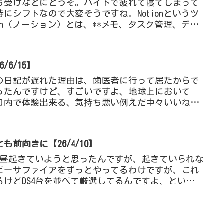
ち受けなどにどうぞ。バイトで疲れて寝てしまって
にシフトなので大変そうですね。Notionというツ
ion（ノーション）とは、**メモ、タスク管理、デー
つ...
6/15】
の日記が遅れた理由は、歯医者に行って居たからで
ったんですけど、すごいですよ、地球上において
口内で体験出来る、気持ち悪い例えだ中々いいね。
ってなかったから、さら...
前向きに【26/4/10】
は昼起きていようと思ったんですが、起きていられな
ビーサファイアをずっとやってるわけですが、これ
けどDS4台を並べて厳選してるんですよ、というこ
うわけですよ...