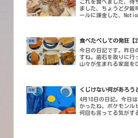
これを食べました、待
ました、ちょうど夕飯時
ールに課金した、Not
タベース、Wikiなどを1
食べたべしての発狂【26/
日記
今日の日記です。昨日
すね。歯石を取りに行
山々が生まれる家庭を
歯石なんて結構前からと
くじけない何があろうとも
日記
4月10日の日記。今日
かったね。ポケモンル
何回も言ってる気がする
とはロムが4つあるとい