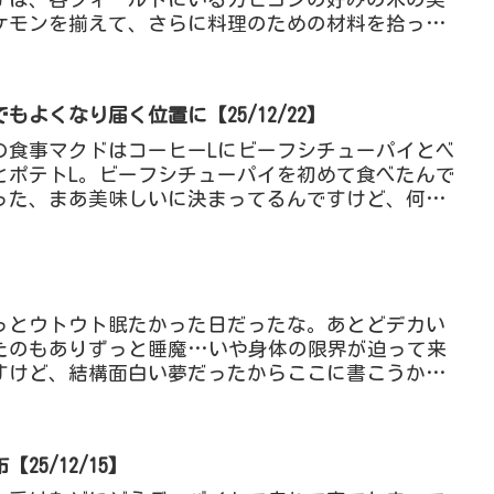
ケモンを揃えて、さらに料理のための材料を拾って
要なんだね。きのみを...
よくなり届く位置に【25/12/22】
の食事マクドはコーヒーLにビーフシチューパイとベ
とポテトL。ビーフシチューパイを初めて食べたんで
った、まあ美味しいに決まってるんですけど、何故
た、今までも見か...
】
っとウトウト眠たかった日だったな。あとどデカい
たのもありずっと睡魔…いや身体の限界が迫って来
すけど、結構面白い夢だったからここに書こうか
たためAIで校正＆修正...
5/12/15】