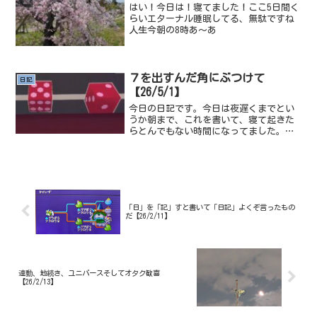
はい！今日は！寝てました！ここ5日間く
らいエターナル睡眠してる、無駄ですね
人生今朝の8時あ～あ
７を出すんだ角にぶつけて
日記
【26/5/1】
今日の日記です。今日は夜遅くまでとい
うか朝まで、これを書いて、寝て起きた
らとんでもない時間になってました。こ
ういうのを書いてると、誤字脱字だった
り、文章が変になってないかみたいなの
が不安になって来るね。ちなみにゲーム
のほうは全くクリアできて...
「日」を「記」すと書いて「日記」よくぞ言ったもの
だ【26/2/11】
連動、地続き、ユニバースそしてオタク歓喜
【26/2/13】