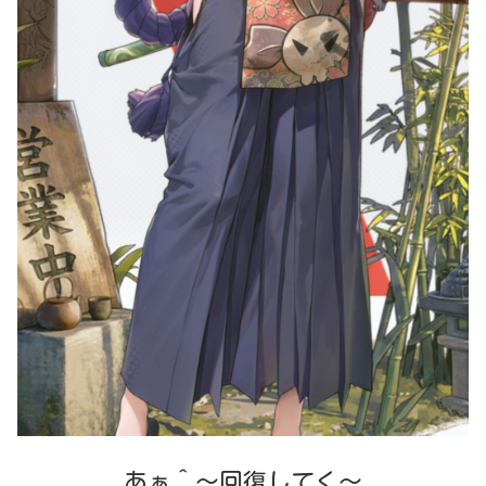
あぁ＾〜回復してく〜