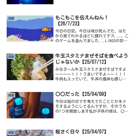
れ本をやっている、だいたい4人～5人く
らい参加してるんだけど、あれ難しいで
すね。だいたい著名人の名前を出すか、
本当に終わりのタイ...
もこもこを伝えんねん！
日記
【26/7/23】
今日の日記。今日は喉が死んでた、はた
から見てわかるほどに腫れてデス...。こ
のゲームを遊んでました...LINGOの記事
を書いたので、次はOMORIの記事を書こう
と思うんですが、正直ちょっと前すぎて
何も覚えてない可能性がある、その可能
牛玉スタミナまぜそばを食べよう
日記
性を秘...
じゃないか【25/07/12】
みなさ～ん牛玉スタミナまぜそばですよ
～～～～！！！うまいですよ～～！！！
牛肉も入っていて、牛丼の風味も感じら
れるうえに、しっかりとまぜそばとして
の味も感じられる。卵をゆで卵と生卵選
べたんですが、今回はゆで卵を選びまし
〇〇だった【25/04/09】
日記
た、牛肉とゆで卵が合って...
今日は短の日です考えてたこととかをメ
モするようにしてるんですが、そのうち
の1つを開放します私が子供の頃は、〇〇
だった。 という言い回しがある、この言
い回しで伝えたいことは「〇〇の部分が
できていない」「なんでできていないの
か」ということを伝え...
桜さく日々【25/04/07】
日記