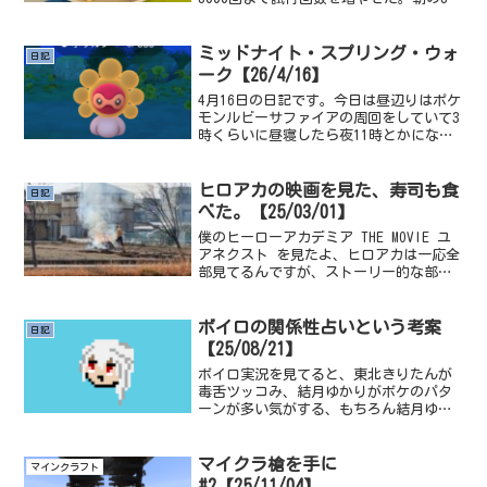
くらいから夜の10時まで途中ご飯食べた
り、休憩を取りながらぶっ通しでプレイ
していた。DSLITEを4画面横に並べてプ
ミッドナイト・スプリング・ウォ
日記
レイし...
ーク【26/4/16】
4月16日の日記です。今日は昼辺りはポケ
モンルビーサファイアの周回をしていて3
時くらいに昼寝したら夜11時とかになっ
てて失敗したなという感じ。ポケモンの
周回はあと４ROM分です。ということで変
な時間に起きてしまって変に覚醒してし
ヒロアカの映画を見た、寿司も食
日記
まったので散...
べた。【25/03/01】
僕のヒーローアカデミア THE MOVIE ユ
アネクスト を見たよ、ヒロアカは一応全
部見てるんですが、ストーリー的な部分
は浅はかな知識で語ると怒られそうだし
ネタバレもよくないと思うのであんまり
書かないかも。まず見てて最初に思った
ボイロの関係性占いという考案
日記
のが、個性を...
【25/08/21】
ボイロ実況を見てると、東北きりたんが
毒舌ツッコみ、結月ゆかりがボケのパタ
ーンが多い気がする、もちろん結月ゆか
りがツッコみだったりするパターンもあ
るけど、よく見るのはボケのほうが多い
気がする。思えば、ゆっくり実況だって
マイクラ槍を手に
マインクラフト
魔理沙がツッコみ霊夢がボ...
#2【25/11/04】