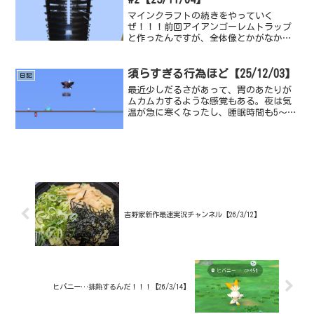
マインクラフトの続きをやっていく
ぜ！！！前回アイアンゴーレムトラップ
と作ったんですが、全体像とかがなかっ
たので、全体像をお見せしときますね。
こんな感じかなり効率がいいです、毎時
2000とか手に入るトラップのはずなので
須らすぎる行為ほど【25/12/03】
日記
効率が悪いわけがないんで...
最近少しだるさがあって、胃のあたりが
ムカムカするような感覚もある。夜は気
温が急に寒くなったし、睡眠時間も5〜6
時間で、短くはないけど健康的な睡眠時
間とは言えない程度だから、それも原因
なのかもしれない。今日は夕方からバイ
トだから、それまで特に...
吉野家新作最速実況チャンネル【26/3/12】
ヒバニー…排熱するんだ！！！【26/3/14】