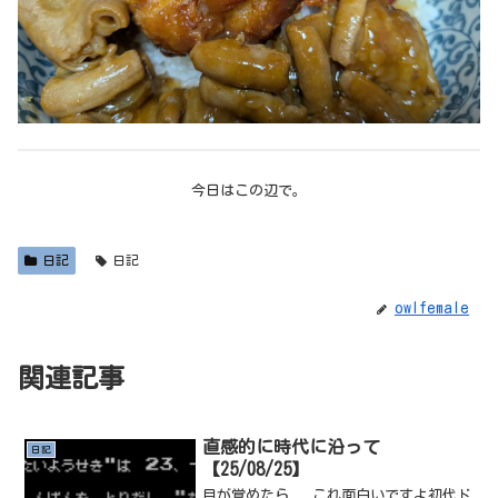
今日はこの辺で。
日記
日記
owlfemale
関連記事
直感的に時代に沿って
日記
【25/08/25】
目が覚めたら...これ面白いですよ初代ド