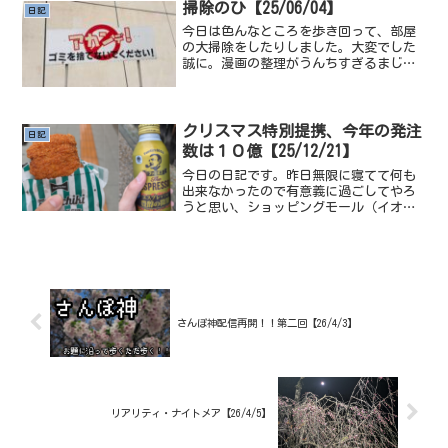
が手に入り、島の攻略が捗るようにな
掃除のひ【25/06/04】
日記
る...
今日は色んなところを歩き回って、部屋
の大掃除をしたりしました。大変でした
誠に。漫画の整理がうんちすぎるまじ
で、もう完全に電子にしたので前まで買
ってた漫画群がとんでもない、売ろうか
な、売ったところで何円になるんだろ
う。多分千円にもならないだろ...
クリスマス特別提携、今年の発注
日記
数は１０億【25/12/21】
今日の日記です。昨日無限に寝てて何も
出来なかったので有意義に過ごしてやろ
うと思い、ショッピングモール（イオ
ン）に行こうと、外に出たんですが雨降
ってたし日曜の昼に出かけたもんだから
ありえない量の人がいておったまげた
ね、マクドに行きたかったんで...
さんぽ神配信再開！！第二回【26/4/3】
リアリティ・ナイトメア【26/4/5】