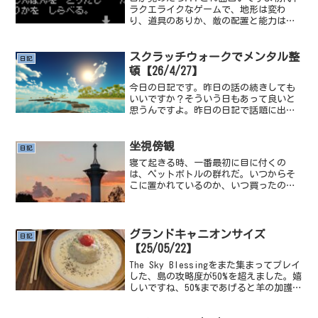
ラクエライクなゲームで、地形は変わ
り、道具のありか、敵の配置と能力はラ
ンダムに再編成される。ランダマイザ
―RPGなんですよね本ゲームは3月にリリ
ースされてたんですが、8月20日つい最近
スクラッチウォークでメンタル整
日記
日本語化したので...
頓【26/4/27】
今日の日記です。昨日の話の続きしても
いいですか？そういう日もあって良いと
思うんですよ。昨日の日記で話題に出し
ていた、Scritchy Scratchy（スクラッ
チを削るゲーム）をそういえばやったこ
とないなと思い、やってみてました。遊
坐視傍観
日記
んでて気...
寝て起きる時、一番最初に目に付くの
は、ペットボトルの群れだ。いつからそ
こに置かれているのか、いつ買ったのか
も覚えていない。ただ、無意識のうちに
それらは私の部屋に積み重なり、少しず
つ存在感を増していった。何本かは、半
分以上中身が残っているもの...
グランドキャニオンサイズ
日記
【25/05/22】
The Sky Blessingをまた集まってプレイ
した、島の攻略度が50%を超えました。嬉
しいですね、50%まであげると羊の加護み
たいな名前の使用したら、足元の空気ブ
ロックを羊毛に変換してくれるアイテム