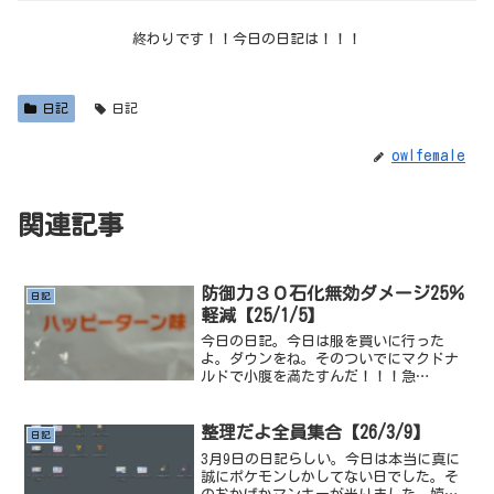
終わりです！！今日の日記は！！！
日記
日記
owlfemale
関連記事
防御力３０石化無効ダメージ25％
日記
軽減【25/1/5】
今日の日記。今日は服を買いに行った
よ。ダウンをね。そのついでにマクドナ
ルドで小腹を満たすんだ！！！急
げ！！！！これは、シャカポテのハッピ
ーターンの粉なんだけど、正直あんまり
うまくなかった。甘じょっぱ系の味なん
整理だよ全員集合【26/3/9】
日記
ですけど、マックのポテトとあんま...
3月9日の日記らしい。今日は本当に真に
誠にポケモンしかしてない日でした。そ