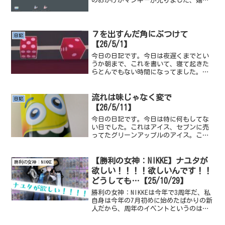
のおかげかマンキーが光りました、嬉し
いですね。次はパラスやります、パラス
の次は未定。私は色違いが出るたびにこ
ういう固有ページを作って、色違い全国
図鑑と称しポケモンを並...
７を出すんだ角にぶつけて
日記
【26/5/1】
今日の日記です。今日は夜遅くまでとい
うか朝まで、これを書いて、寝て起きた
らとんでもない時間になってました。こ
ういうのを書いてると、誤字脱字だった
り、文章が変になってないかみたいなの
が不安になって来るね。ちなみにゲーム
流れは味じゃなく変で
日記
のほうは全くクリアできて...
【26/5/11】
今日の日記です。今日は特に何もしてな
い日でした。これはアイス、セブンに売
ってたグリーンアップルのアイス。この
アイスは、お子様ランチとかについてく
るタイプのゼリーを凍らしてシャリシャ
リした状態で食べるあれの味と食感がし
【勝利の女神：NIKKE】ナユタが
勝利の女神：NIKKE
ましたね、アレが好きで好...
欲しい！！！！欲しいんです！！
どうしても…【25/10/29】
勝利の女神：NIKKEは今年で3周年だ、私
自身は今年の7月初めに始めたばかりの新
人だから、周年のイベントというのは経
験したことがない、それ故かなりの期待
と楽しみが高まっている。そんな期待と