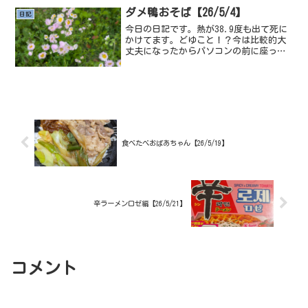
楽しみと同時にとある人物もやってきた
ダメ鴨おそば【26/5/4】
日記
ようだ....そ...
今日の日記です。熱が38.9度も出て死に
かけてます。どゆこと！？今は比較的大
丈夫になったからパソコンの前に座っ
て、日記を書いてますけど、どゆこ
と！？！？私って月１か月２くらいで38
度級の熱出てる気がする、そんなのって
おかしい。とりあえずクリ...
食べたべおばあちゃん【26/5/19】
辛ラーメンロゼ編【26/5/21】
コメント