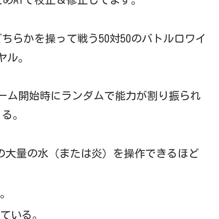
めAIで校正＆修正してます。
ちらかを操って戦う50対50のバトルロワイ
ヤル。
ーム開始時にランダムで能力が割り振られ
る。
級の大量の水（または炎）を操作できるほど
ス。
れている。