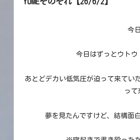
YUMEそのそれ【26/6/2】
今
今日はずっとウトウ
あとどデカい低気圧が迫って来てい
って
夢を見たんですけど、結構面