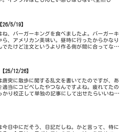
風邪なのかなと思...
6/5/19】
はね、バーガーキングを食べましたよ。バーガーキ
から、アメリカン美味い。昼時に行ったからかなり
んでたけど注文というより作る側が間に合ってなさ
ルオーダーだったり、...
25/12/26】
は唐突に散歩に関する乱文を書いてたのですが、あ
を適当にコピペしたやつなんですよね。疲れてたの
っかり校正して単独の記事にして出せたらいいね。
、そして今これを書い...
は今日中にだそう、日記だしね。かと言って、特に