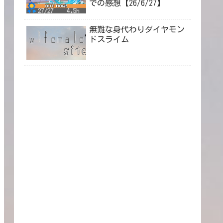
での感想【26/6/27】
無難な身代わりダイヤモン
ドスライム