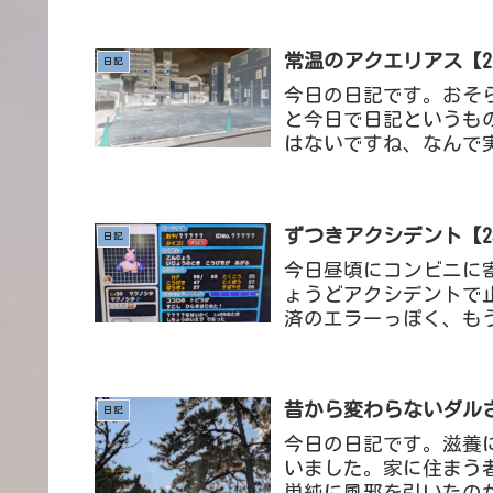
常温のアクエリアス【26/
日記
今日の日記です。おそ
と今日で日記というも
はないですね、なんで
たからね、書く日もまち
ずつきアクシデント【25/
日記
今日昼頃にコンビニに
ょうどアクシデントで
済のエラーっぽく、も
らく4，5分くらい止ま
昔から変わらないダルさ【
日記
今日の日記です。滋養
いました。家に住まう
単純に風邪を引いたの