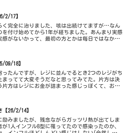
2/17】
らく完全に治りました、咳は出続けてますが…なん
のを付け始めてから1年が経ちました。あんまり実感
実感がないかって、最初の方とかは毎日ではなかっ
まちで何日かをまと...
09/18】
寄ったんですが、レジに並んでるとき2つのレジがち
止まってて大変そうだなと思ってみてた。片方は決
う片方はレジにお金が詰まった感じっぽくて、おそ
ってた気がしてた。...
26/2/14】
に励みましたが、残念ながらガッツリ熱が出てしま
者が1人インフルB型に罹ってたので感染ったのか、
か。インフルほどしんどい感じはしない(全然しんど