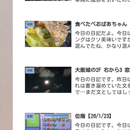
いんだけど)ので普通の
食べたべおばあちゃん【2
日記
今日の日記だよ。今日
ングはクソ美味いです
混んでたね、かなり混
そうだった、結局モバイ
大阪城の2F 右から3 窓【
日記
今日の日記です。昨日
れは書き溜めていた文
で…まだ文としてはし
疲れて寝てしまっていた
位階【26/1/23】
日記
今日の日記です。今日