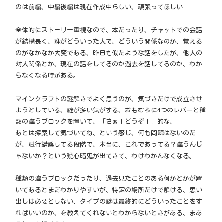
のは前編、中編後編は現在作成中らしい、頑張ってほしい
全体的にストーリー重視なので、本だったり、チャットでの会話
が結構長く、誰がどういった人で、どういう関係なのか、覚える
のがなかなか大変である、昨日も似たような話をしたが、他人の
対人関係とか、現在の話をしてるのか過去を話してるのか、わか
らなくなる時がある。
マインクラフトの謎解きでよく思うのが、気づきだけで成立させ
ようとしている、謎が多い気がする、おもむろに4つのレバーと種
類の違うブロックを置いて、「さぁ！どうぞ！」的な、
あとは探索して気づいてね、という感じ、何も問題はないのだ
が、試行錯誤してる段階で、本当に、これであってる？違うんじ
ゃないか？という疑心暗鬼が出てきて、わけわかんなくなる。
種類の違うブロックだったり、過去見たことのある何かとかが置
いてあるとまだわかりやすいが、特定の場所だけで解ける、思い
出しは必要としない、タイプの謎は最終的にどういったことをす
ればいいのか、を教えてくれないとわからないときがある、まあ