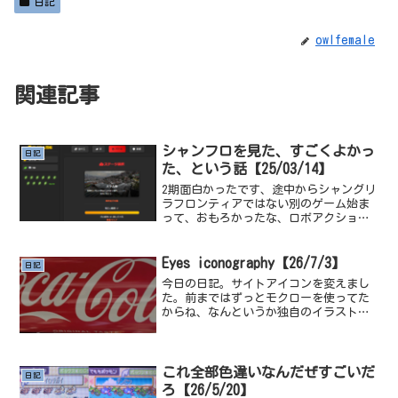
日記
owlfemale
関連記事
シャンフロを見た、すごくよかっ
日記
た、という話【25/03/14】
2期面白かったです、途中からシャングリ
ラフロンティアではない別のゲーム始ま
って、おもろかったな、ロボアクション
や格ゲーが、VRでしかもあんなに、激し
く直感的に遊べるっていうのは、とんで
もないくらい面白い。シャンフロは、い
Eyes iconography【26/7/3】
日記
わゆるなろう系、に近...
今日の日記。サイトアイコンを変えまし
た。前まではずっとモクローを使ってた
からね、なんというか独自のイラストか
アイコンが欲しかった、版権を使っても
しょうがないからねオリジナルが良い
よ。でも一旦仮でこれに設定してるだけ
で、たぶん本命じゃないけど...
これ全部色違いなんだぜすごいだ
日記
ろ【26/5/20】