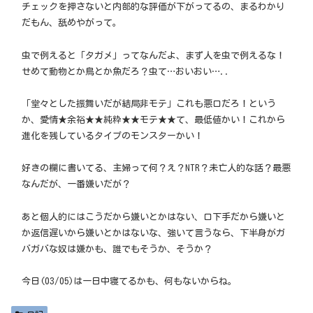
チェックを押さないと内部的な評価が下がってるの、まるわかり
だもん、舐めやがって。
虫で例えると「タガメ」ってなんだよ、まず人を虫で例えるな！
せめて動物とか鳥とか魚だろ？虫て…おいおい…..
「堂々とした振舞いだが結局非モテ」これも悪口だろ！という
か、愛情★余裕★★純粋★★モテ★★て、最低値かい！これから
進化を残しているタイプのモンスターかい！
好きの欄に書いてる、主婦って何？え？NTR？未亡人的な話？最悪
なんだが、一番嫌いだが？
あと個人的にはこうだから嫌いとかはない、口下手だから嫌いと
か返信遅いから嫌いとかはないな、強いて言うなら、下半身がガ
バガバな奴は嫌かも、誰でもそうか、そうか？
今日(03/05)は一日中寝てるかも、何もないからね。