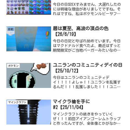
今日の日記EXすみません、大遅れしたの
には明確な理由がありましてですね。そ
れはですね、私はポケモンルビーサファ
イアのサブロムを4つ使用して厳選という
ものを行っているわけですが。その4つを
ひとつのROMに集約させるということを行
暦は夏至、高波の頂点の色
日記
っていましてで...
【26/6/19】
今日の日記と呼ばれ始めています。今日
はマクドナルド食べたよ、最近はずっと
期間限定がご当地バーガーみたいなの
で、あんまり好きなのが少なくて行く機
会が少なかったんですが。つい最近から
ワールドカップ関連のメニューが出たか
ユニランのコミュニティデイの日
ポケモン
ら、行ってみたってわけ。ワ...
【25/10/12】
今日はユニランのコミュニティデ
イ！！！！よしゃ！！ユニランを乱獲す
るんだ！！！乱獲しました！！！ユニラ
ンってかわいいですよね、なんかまるい
しふよふよしてるから、ランクルスも特
殊な感じがするし奇抜なデザインも好
マイクラ槍を手に
マインクラフト
き。ランクルスの色合いもいいよね...
#2【25/11/04】
マインクラフトの続きをやっていく
ぜ！！！前回アイアンゴーレムトラップ
と作ったんですが、全体像とかがなかっ
たので、全体像をお見せしときますね。