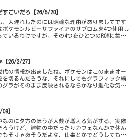
ごいだろ【26/5/20】
せん、大遅れしたのには明確な理由がありましてです
はポケモンルビーサファイアのサブロムを4つ使用し
ているわけですが。その4つをひとつのROMに集約
ていましてで...
26/2/27】
0世代の情報が出ましたね。ポケモンはこのままオー
舵を切るんだろうな、それにしてもグラフィック綺
Vのグラがそのまま反映されるならかなり進化な気が
ビング復活らしき...
/09】
中なのに夕方のほうが人数が増える気がする、実際
だろうけど、建物の中だったりカフェなんかで休ん
でもそりゃあそうだよな、仕事とかでどうしても日