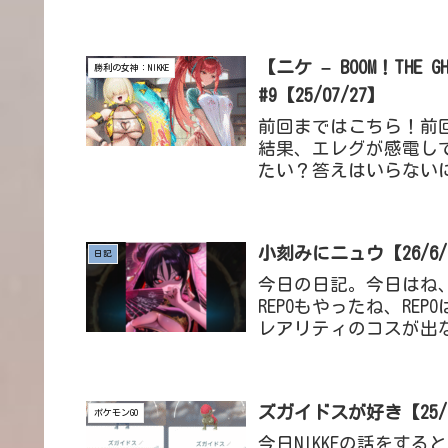
中移動しないといけない
【ニケ – BOOM！TH
勝利の女神：NIKKE
#9【25/07/27】
前回まではこちら！前
結果、エレグが感電し
たい？答えはいらない
ぞ！指揮官は感電しただ
小刻みにニュウ【26/6/
日記
今日の日記。今日はね、
REPOもやったね、R
レアリティのコスが出
も。REPOは、やっぱり最
ズガイドスが好き【25/1
ポケモンGO
今日NIKKEの話をす