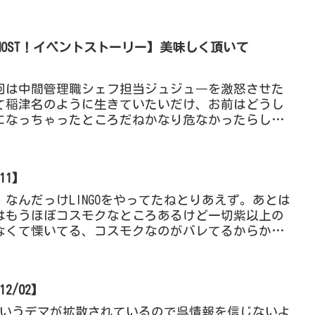
人は別として、友達と...
E GHOST！イベントストーリー】美味しく頂いて
回は中間管理職シェフ担当ジュジュ―を激怒させた
て稲津名のように生きていたいだけ、お前はどうし
になっちゃったところだねかなり危なかったらしい
けとか言ってたけど危...
11】
なんだっけLINGOをやってたねとりあえず。あとは
EPOはもうほぼコスモクなところあるけど一切紫以上の
なくて慄いてる、コスモクなのがバレてるからか
後全...
2/02】
るというデマが拡散されているので呉情報を信じないよ