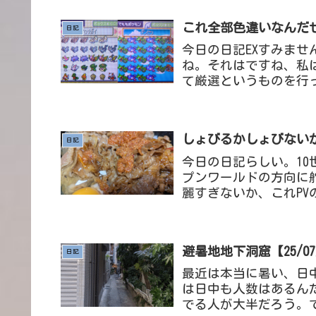
これ全部色違いなんだぜす
日記
今日の日記EXすみま
ね。それはですね、私
て厳選というものを行っ
させるということを行っ
しょびるかしょびないか【
日記
今日の日記らしい。1
プンワールドの方向に
麗すぎないか、これP
する。もうひとつはダイ
避暑地地下洞窟【25/07
日記
最近は本当に暑い、日
は日中も人数はあるん
でる人が大半だろう。