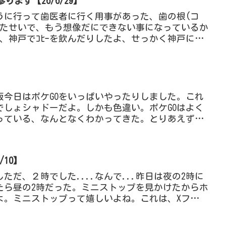
ます【26/6/29】
うに行って歯医者に行く用事があった、歯の根(コ
いたせいで、もう想像だにできない事になっているか
と、神戸でｺﾋｰを飲んだりしたよ、せっかく神戸に来
トースト、美...
版今日はポケGOをいっぱいやったりしました。これ
でしょシャドーだよ。しかも色違い。ポケGOはよく
っている、なんとなくわかってきた。とりあえずCP
だね。強いシャ...
/10】
ただ、２時でした....なんで...昨日は夜の2時に
たら昼の2時だった。ミニストップを見かけたからホ
よ。ミニストップって嬉しいよね。これは、Xフライ
ら旨い！...