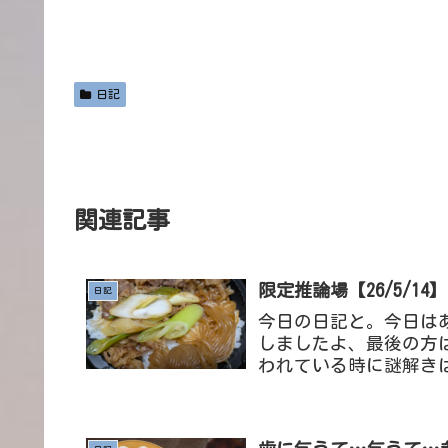
日記
関連記事
限定推論場【26/5/14】
日記
今日の日記と。今日はあ
しましたよ、最後の方
われている時に謎解き
うコンセプトは面白いか