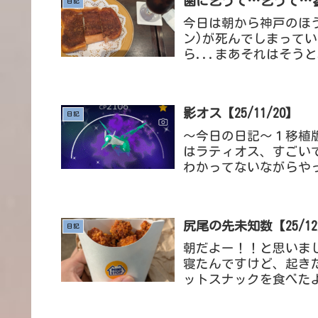
歯に乞うて…乞うて…参り
日記
今日は朝から神戸のほ
ン)が死んでしまって
ら...まあそれはそう
たしね。これはシナモン
影オス【25/11/20】
日記
～今日の日記～１移植
はラティオス、すごい
わかってないながらや
が高いポケモンが強いん
尻尾の先未知数【25/12
日記
朝だよー！！と思いまし
寝たんですけど、起き
ットスナックを食べた
ドポテト、揚げたてだか