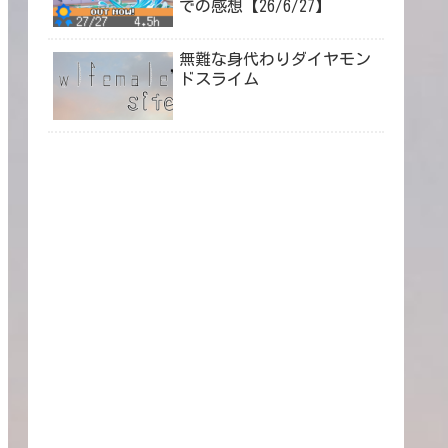
での感想【26/6/27】
無難な身代わりダイヤモン
ドスライム