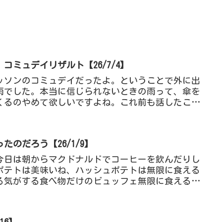
コミュデイリザルト【26/7/4】
メッソンのコミュデイだったよ。ということで外に出
雨でした。本当に信じられないときの雨って、傘を
くるのやめて欲しいですよね。これ前も話したこと
、ちょっと前の日記...
のだろう【26/1/9】
今日は朝からマクドナルドでコーヒーを飲んだりし
ポテトは美味いね、ハッシュポテトは無限に食える
る気がする食べ物だけのビュッフェ無限に食える気
ッフェにありそうな食...