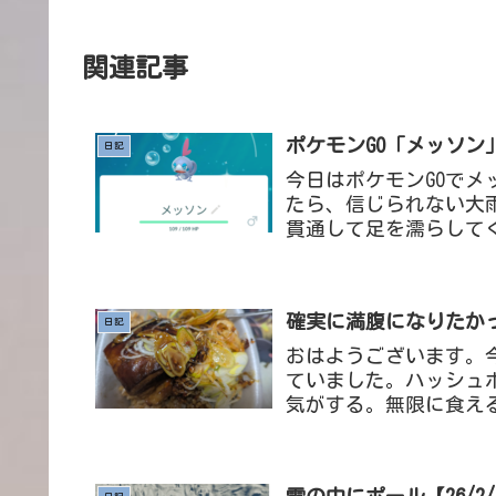
関連記事
ポケモンGO「メッソン」
日記
今日はポケモンGOで
たら、信じられない大
貫通して足を濡らして
がある気がするというか
確実に満腹になりたかった
日記
おはようございます。
ていました。ハッシュ
気がする。無限に食え
がする食べ物だけのビュ