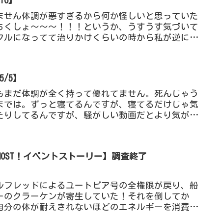
16】
ません体調が悪すぎるから何か怪しいと思っていた
ちくしょ～～～！！！というか、うすうす気づいて
フルになってて治りかけくらいの時から私が逆に体
一週間くらい続いてる...
5/5】
もまだ体調が全く持って優れてません。死んじゃう
までは。ずっと寝てるんですが、寝てるだけじゃ気
たりしてるんですが、騒がしい動画だとより気が狂
騒がしくない淡々とし...
E GHOST！イベントストーリー】調査終了
ルフレッドによるユートピア号の全権限が戻り、船
ーのクラーケンが寄生していた！それを倒してか
、自分の体が耐えきれないほどのエネルギーを消費す
に寄生していた。だ...