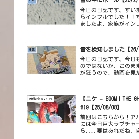
雪の中にポール【26/2/
日記
今日の日記です。すい
らインフルでした！！
ましたよ、家族がイン
調悪くなってて、それで
音を検知しました【26/
日記
今日の日記です。今日
のではないか、このま
が狂うので、動画を見
ってしまうので、あまり
【ニケ – BOOM！TH
勝利の女神：NIKKE
#19【25/08/08】
前回はこちらから！ア
には今日巨大ラプチャ
ら....要はあれだね
るために、ユートピア号