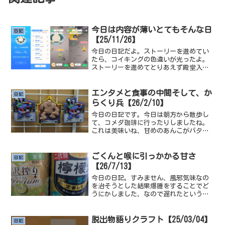
今日は内容が薄いとてもそんな日
日記
【25/11/26】
今日の日記だよ。ストーリーを進めてい
たら、コイキングの色違いが光ったよ。
ストーリーを進めてとりあえず殿堂入り
後レックウザ入手まで進めて、メインの
ROMに輸送するっていうのを続けようか
な、とりあえず厳選をしてる４ROMにはマ
エンタメと食事の中間そして、か
日記
スボを用意できたか...
らくり兵【26/2/10】
今日の日記です。今日は朝方から散歩し
て、コメダ珈琲に行ったりしましたね。
これは美味いね、甘めのあんこがバター
と合っていて、すんげ～美味い。でもや
っぱりあんこにしては、甘めだからコー
ヒーとかと食べるのがいいね。でもやっ
ごくんと喉に引っかかる甘さ
日記
ぱり、コメダは量が多いね...
【26/7/13】
今日の日記。すみません、風邪気味なの
を治そうとした結果爆睡をすることでど
うにかしました、なので遅れたというわ
け。今日は歯医者に行ってた、Googleカ
レンダーに用事とか書いてるんですけ
ど、歯医者のとこだけ別の用事と重なっ
脱出物語りクラフト【25/03/04】
日記