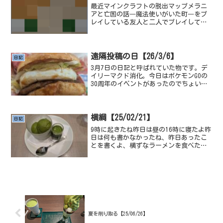
て表示されてたせいで...
最近マインクラフトの脱出マップメラニ
アと亡国の話―魔法使いがいた町―をプ
レイしている友人と二人でプレイしてる
のだけど、ストーリー性が強く、謎解き
要素もしっかりある、今作は三部作にな
っており、今回遊んだのは前編、中編後
編は現在作成中らしい、頑...
遠隔投稿の日【26/3/6】
日記
3月7日の日記と呼ばれていた物です。デ
イリーマクド消化。今日はポケモンGOの
30周年のイベントがあったのでちょい乱
歩(散歩以上の散歩乱歩)このイベントタ
スクSNS(主にXとdiscord)を見てると結
構色違いが出まくってる人のポストが伺
える...
横綱【25/02/21】
日記
9時に起きたね昨日は昼の16時に寝たよ昨
日は何も書かなかったね、昨日あったこ
とを書くよ、横ずなラーメンを食べた、
横ずなラーメンっていえば、インスタン
トの鍋で温めたらすぐ出来るやつ(水も要
らないやつ)のイメージが強いな、あれう
まいよねそのあと...
夏を削り取る【25/06/26】