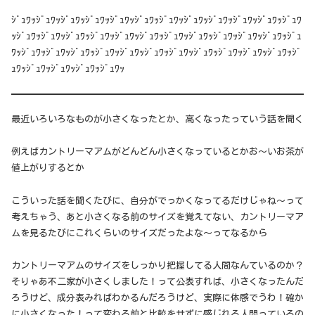
ｼﾞｭﾜｯｼﾞｭﾜｯｼﾞｭﾜｯｼﾞｭﾜｯｼﾞｭﾜｯｼﾞｭﾜｯｼﾞｭﾜｯｼﾞｭﾜｯｼﾞｭﾜｯｼﾞｭﾜｯｼﾞｭﾜｯｼﾞｭﾜ
ｯｼﾞｭﾜｯｼﾞｭﾜｯｼﾞｭﾜｯｼﾞｭﾜｯｼﾞｭﾜｯｼﾞｭﾜｯｼﾞｭﾜｯｼﾞｭﾜｯｼﾞｭﾜｯｼﾞｭﾜｯｼﾞｭﾜｯｼﾞｭ
ﾜｯｼﾞｭﾜｯｼﾞｭﾜｯｼﾞｭﾜｯｼﾞｭﾜｯｼﾞｭﾜｯｼﾞｭﾜｯｼﾞｭﾜｯｼﾞｭﾜｯｼﾞｭﾜｯｼﾞｭﾜｯｼﾞｭﾜｯｼﾞ
ｭﾜｯｼﾞｭﾜｯｼﾞｭﾜｯｼﾞｭﾜｯｼﾞｭﾜｯ
最近いろいろなものが小さくなったとか、高くなったっていう話を聞く
例えばカントリーマアムがどんどん小さくなっているとかお～いお茶が
値上がりするとか
こういった話を聞くたびに、自分がでっかくなってるだけじゃね～って
考えちゃう、あと小さくなる前のサイズを覚えてない、カントリーマア
ムを見るたびにこれくらいのサイズだったよな～ってなるから
カントリーマアムのサイズをしっかり把握してる人間なんているのか？
そりゃあ不二家が小さくしました！って公表すれば、小さくなったんだ
ろうけど、成分表みればわかるんだろうけど、実際に体感でうわ！確か
に小さくなった！って変わる前と比較をせずに感じれる人間っているの