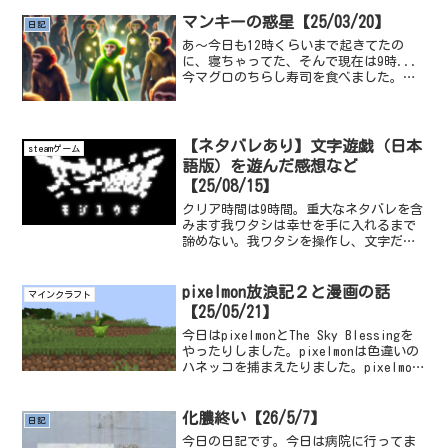
褐色肌、銀髪って強すぎる、いいよね...
こじんまりしてるし、...
マンキーの惑星【25/03/20】
日記
あ～今日も12時くらいまで起きてたの
に、寝ちゃってた、そんで現在は9時...
今マグロのちらし寿司を食べました。最
近はずっとポケモンFRLGでマンキーの厳
選をしてるんですけど、なかなか出ない
ですね、今日8000回を超えました、私は
予定通り進め...
【ネタバレあり】文字遊戯（日本
steamゲーム
語版）を遊んだ感想など
【25/08/15】
クリア時間は9時間。重大なネタバレを含
みます我ワタシは幸せを手に入れるまで
諦めない。我ワタシを操作し、文字だけ
の世界を勇者となって世界を救う物語。
本作品の魅力は全てが「文字」で構成さ
れているところ、文字が読むことができ
pixelmon放浪記２と漫画の話
マインクラフト
るなら。 「門」を見つ...
【25/05/21】
今日はpixelmonとThe Sky Blessingを
やったりしました。pixelmonは色違いの
ハネッコを捕まえたりました。pixelmon
色違い厳選は、ひかるお守りや一時的に
色違いの確率をあげられるShiny Lureと
いうのも存在...
化膿終い【26/5/7】
日記
今日の日記です。今日は病院に行ってま