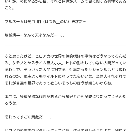
い）が、めになるから目、それと個性がズームで目に関する個性である
こと。
フルネームは発目 明（はつめ＿めい）天才だ…
堀越耕平…なんて天才なんだ……..
ふと思ったけど、ヒロアカの世界の性的嗜好の事情はどうなってるんだ
ろ、ケモノとかスライム巨人小人、ヒトの形をしていない人間だってい
るわけで、そういった人間に対する、性癖だったりジャンルはどう扱わ
れるのか、現実よりもマイルドになってたらいいな、全然人それぞれで
それが普通の世界であって欲しいそっちのほうが嬉しいからね。
本当に、多種多様な個性があるから嗜好とかも多岐にわたってくるんだ
ろうな。
それってすごく素敵だ…….
ヒロアカの世界のアダルトグッズとか、作るの難しそうだよな、別にア