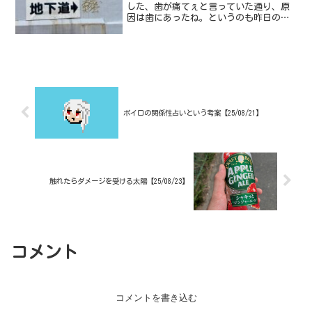
した、歯が痛てぇと言っていた通り、原
因は歯にあったね。というのも昨日の日
記で書いたんだけど、幼少期それこそ６
歳くらいの頃に大ゴケしてしまったんで
すよ。おそらくその時に前歯そして私か
ら見て左側の前歯が成長を...
ボイロの関係性占いという考案【25/08/21】
触れたらダメージを受ける太陽【25/08/23】
コメント
コメントを書き込む