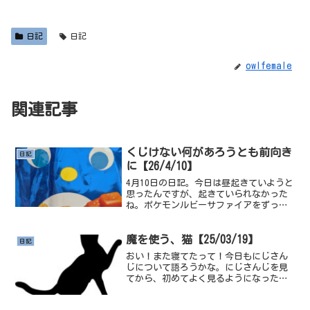
日記
日記
owlfemale
関連記事
くじけない何があろうとも前向き
日記
に【26/4/10】
4月10日の日記。今日は昼起きていようと
思ったんですが、起きていられなかった
ね。ポケモンルビーサファイアをずっと
やってるわけですが、これ何回も言って
る気がするけどDS4台を並べて厳選してる
んですよ、ということはロムが4つあると
魔を使う、猫【25/03/19】
日記
いうわけですよ...
おい！また寝てたって！今日もにじさん
じについて語ろうかな。にじさんじを見
てから、初めてよく見るようになった、
人がいる推しっていうのか。魔使マオっ
ていう方なんですが。見てくださいよ、