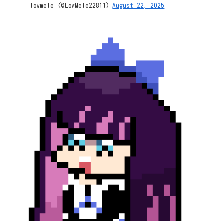
— lowmele (@LowMele22811)
August 22, 2025