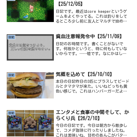
【25/12/05】
日記です。最近はcore keeperというゲ
ームをよくやってる。これは釣りをして
るところ少し前に友人とマルチで始めた
んだけど、すぐにやめてしまったんです
よね、両方ともに忙しくなったので、マ
ルチでやるゲームって時期に消滅する。
貧血注意報発令中【25/11/09】
日記
今はこんな感じ...
日記のお時間です。書くことがないで
す。何故かというと、特に何もしていな
いからです。……嘘です。なにかはして
います。ですが、日記に書きづらいので
仕方ないです。ということでね、どうし
ましょうかね。今、布団で目を瞑りなが
らいろいろ考えていたんです...
気概を込めて【25/10/10】
日記
本日の日記昨日の3匹にプラスしてビード
ルとタマタマが来た。いいねどっちも黄
色い感じで。これはハンバーガーだよ。
マクドナルドのモバイルアプリにポイン
トが溜まるシステムが追加されてたね。
マクドナルドは好きだからうれしいね。
102番道路の厳選が1...
エンタメと食事の中間そして、か
日記
らくり兵【26/2/10】
今日の日記です。今日は朝方から散歩し
て、コメダ珈琲に行ったりしましたね。
これは美味いね、甘めのあんこがバター