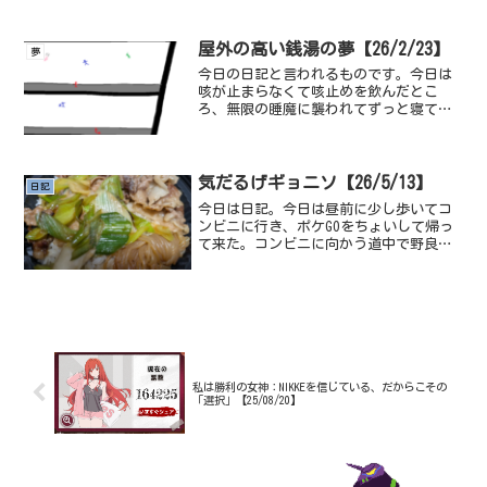
と合っていて、すんげ～美味い。でもや
っぱりあんこにしては、甘めだからコー
ヒーとかと食べるのがいいね。でもやっ
屋外の高い銭湯の夢【26/2/23】
夢
ぱり、コメダは量が多いね...
今日の日記と言われるものです。今日は
咳が止まらなくて咳止めを飲んだとこ
ろ、無限の睡魔に襲われてずっと寝てま
した。ずっと寝てたので夢の話をしよ
う。中型のショッピングモール？なのか
でかい駅なのかとりあえずでかい施設に
住んでいて、その施設が赤いよ...
気だるげギョニソ【26/5/13】
日記
今日は日記。今日は昼前に少し歩いてコ
ンビニに行き、ポケGOをちょいして帰っ
て来た。コンビニに向かう道中で野良ギ
ョニソに出会った、最近気温が上がって
来て焼かれるような暑さになって来たか
らか、ギョニソも元気がなかった。こう
いう日記を書いてたり記...
私は勝利の女神：NIKKEを信じている、だからこその
「選択」【25/08/20】