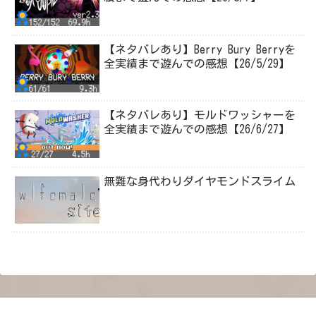
【ネタバレあり】Berry Bury Berryを
全実績まで遊んでの感想【26/5/29】
【ネタバレあり】モルドワッシャーを
全実績まで遊んでの感想【26/6/27】
無難な身代わりダイヤモンドスライム