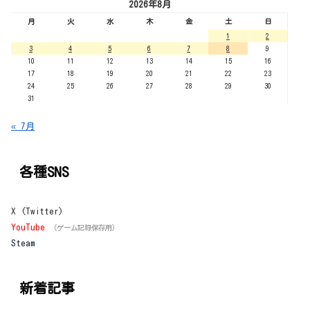
2026年8月
月
火
水
木
金
土
日
1
2
3
4
5
6
7
8
9
10
11
12
13
14
15
16
17
18
19
20
21
22
23
24
25
26
27
28
29
30
31
« 7月
各種SNS
X (Twitter)
YouTube
（ゲーム記録保存用）
Steam
新着記事