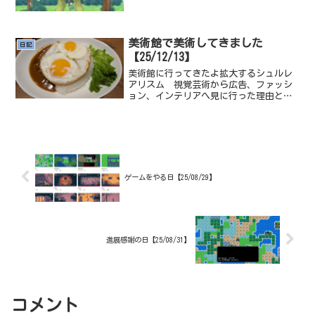
くらいpixelmonだけになりそうなので、
ちょっとだけ貯めます。マクドナルドの
辛いマックナゲットがおいしいです。マ
クドナルド...
美術館で美術してきました
日記
【25/12/13】
美術館に行ってきたよ拡大するシュルレ
アリスム 視覚芸術から広告、ファッシ
ョン、インテリアへ見に行った理由とし
ては、ルネ・マグリットの作品が元々好
きでそこから「シュルレアリスム」に興
味が出てきたタイミングで大阪で展示し
ていたので見に行った、し...
ゲームをやる日【25/08/29】
進展感謝の日【25/08/31】
コメント