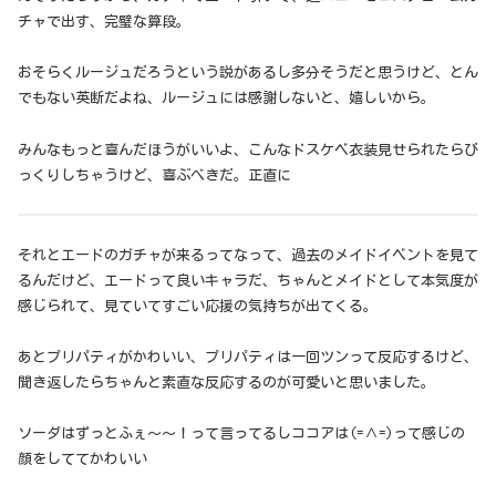
チャで出す、完璧な算段。
おそらくルージュだろうという説があるし多分そうだと思うけど、とん
でもない英断だよね、ルージュには感謝しないと、嬉しいから。
みんなもっと喜んだほうがいいよ、こんなドスケベ衣装見せられたらび
っくりしちゃうけど、喜ぶべきだ。正直に
それとエードのガチャが来るってなって、過去のメイドイベントを見て
るんだけど、エードって良いキャラだ、ちゃんとメイドとして本気度が
感じられて、見ていてすごい応援の気持ちが出てくる。
あとプリパティがかわいい、プリパティは一回ツンって反応するけど、
聞き返したらちゃんと素直な反応するのが可愛いと思いました。
ソーダはずっとふぇ～～！って言ってるしココアは(=∧=)って感じの
顔をしててかわいい