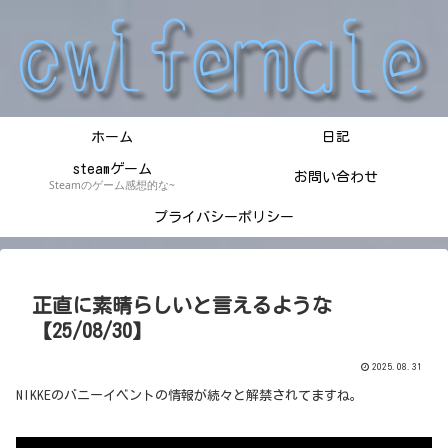
ホーム
日記
steamゲーム
お問い合わせ
Steamのゲーム感想的な~
プライバシーポリシー
正直に素晴らしいと言えるような
【25/08/30】
2025.08.31
NIKKEのバニーイベントの情報が続々と解禁されてますね。