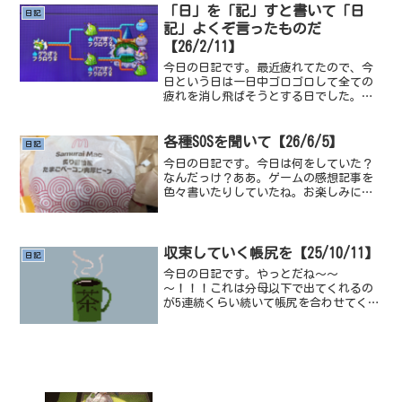
よな～外～長期連載の漫画...
「日」を「記」すと書いて「日
日記
記」よくぞ言ったものだ
【26/2/11】
今日の日記です。最近疲れてたので、今
日という日は一日中ゴロゴロして全ての
疲れを消し飛ばそうとする日でした。一
応今日やってたことでも書こうかな。っ
て日記とは本来そう言うものやろが～い
👆👆👆これを作ってました。圧巻ですね、
各種SOSを聞いて【26/6/5】
日記
メタルカイザーとメタル...
今日の日記です。今日は何をしていた？
なんだっけ？ああ。ゲームの感想記事を
色々書いたりしていたね。お楽しみに。
あとはLINGOを進めてたね。こういうステ
ージとか。今はマップ２に取り掛かって
いるところなんですけど、マップ１の残
りの謎の数が明確じ...
収束していく帳尻を【25/10/11】
日記
今日の日記です。やっとだね～～
～！！！これは分母以下で出てくれるの
が5連続くらい続いて帳尻を合わせてくれ
ないと。指標値総遭遇数72,396回色違い
数7匹実測確率約0.00966%分数表記約
1/10,350こうなるらしい、からね今のと
ころ、や...