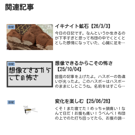
関連記事
イキナイト鉱石【26/3/3】
日記
今日の日記です。なんというか生きるの
が下手すぎと思って布団の中でくとくと
とした感情になっていた、心臓に足を置
かれてトントンとゆすられてるような感
覚。先の日程が常に脳みその大半を埋め
てそれでいっぱいになってしまう、3時間
とかで終わるような用...
想像できるからこその怖さ
日記
【25/10/04】
図鑑の記事を上げたよ。ハスボーの色違
いが光ったよ。このハスボーはハスボー
のままにしとこうね。名前をはすこらに
しようとしたらはすこららになっちゃっ
た。Ａボタンを多く押してしまった。ま
あはすこららでも可愛いしいいか～～～
変化を楽しむ【25/06/28】
日記
蓮コラってありますけど、...
くそ！また寝てた！めっちゃ頭痛い！な
んて日だ！お腹も痛い！うべんべ！布団
の上でのた打ち回ってたら、お腹の調子
も頭の調子もよくなってきたぞ！今日は
どこかお外にお出かけしたいな、どこ行
こうかな歩き回りたいな、でも暑いんだ