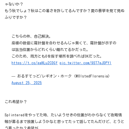
ゃないか？
もう秋でしょ？秋はこの暑さを許してるんですか？夏の暴挙を見て見ぬ
ふりですか？
こちらの件、自己解決。
座標の数値に羅針盤を合わせるんじゃ無くて、羅針盤が示すの
は該当位置からどれくらい離れてるかだった。
このため、両方とも0を指す場所を調べればOKだった。
https://t.co/eaNLu2C0Gf
pic.twitter.com/9ST7eJDPYI
— おるすてっど/レギオン・ホーク (@OlstedFlorensia)
August 25, 2025
これ希望か？
Splinteredをやってた時、たいようせきの位置がわからなくて攻略情
報が募るまで放置しようかなと思ってたって話してたんだけど、とうと
う募ったか？希望が