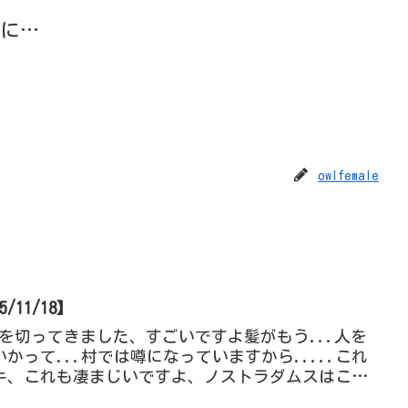
に…
owlfemale
11/18】
1髪を切ってきました、すごいですよ髪がもう...人を
かって...村では噂になっていますから.....これ
キ、これも凄まじいですよ、ノストラダムスはこの
とき...